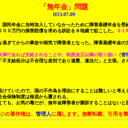
「無年金」問題
H13.07.09
、国民年金に当時加入していなかったために障害基礎年金を受
０００万円の損害賠償を求める訴訟を８地裁で起こした。
９１
過ぎてからの事故や病気で障害者となった。障害基礎年金の
未満であれば支給されることや、制度改正以降の取り扱い
（
管
「不支給処分は不合理な差別であり違憲、違法だ」と主張。さ
設けていたので、国の不作為を理由にすることは難しいと考え
社会保険制度は根底から覆される。
ても、お気の毒だが、無年金障害者が勝訴することはないと
ジの著作権は、
管理人
に属します。無断転載、引用を