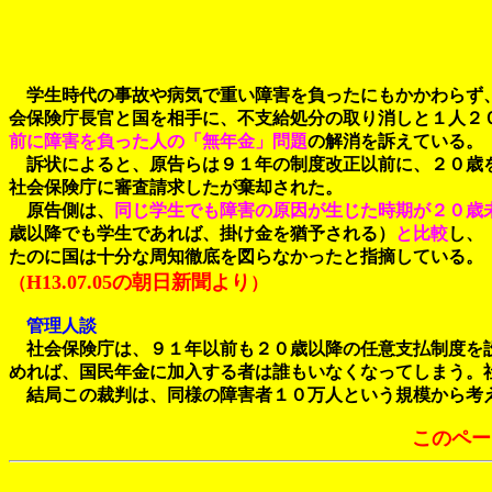
学生時代の事故や病気で重い障害を負ったにもかかわらず
会保険庁長官と国を相手に、不支給処分の取り消しと１人２
前に障害を負った人の「無年金」問題
の解消を訴えている。
訴状によると、原告らは９１年の制度改正以前に、２０歳を
社会保険庁に審査請求したが棄却された。
原告側は、
同じ学生でも障害の原因が生じた時期が２０歳
歳以降でも学生であれば、掛け金を猶予される）
と比較
し、
たのに国は十分な周知徹底を図らなかったと指摘している。
H13.07.05の朝日新聞より
（
）
管理人談
社会保険庁は、９１年以前も２０歳以降の任意支払制度を
めれば、国民年金に加入する者は誰もいなくなってしまう。
結局この裁判は、同様の障害者１０万人という規模から考え
このペー