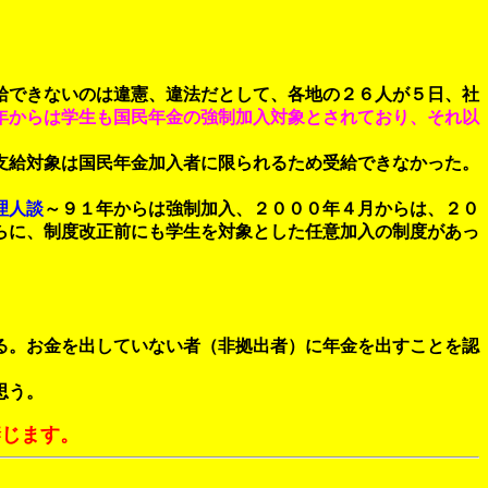
給できないのは違憲、違法だとして、各地の２６人が５日、社
年からは学生も国民年金の強制加入対象とされており、それ以
支給対象は国民年金加入者に限られるため受給できなかった。
理人談
～９１年からは強制加入、２０００年４月からは、２０
らに、制度改正前にも学生を対象とした任意加入の制度があっ
る。お金を出していない者（非拠出者）に年金を出すことを認
思う。
禁じます。