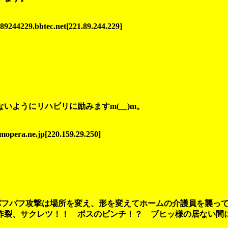
229.bbtec.net[221.89.244.229]
ようにリハビリに励みますm(__)m。
pera.ne.jp[220.159.29.250]
パフパフ攻撃は場所を変え、形を変えてホームの介護員を襲って
炸裂、サクレツ！！ ボスのピンチ！？ ブヒッ様の居ない間