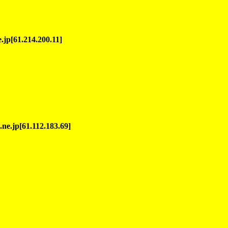
jp[61.214.200.11]
ne.jp[61.112.183.69]