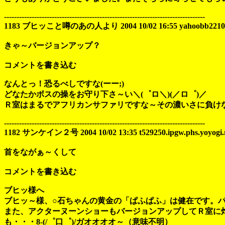
--------------------------------------------------------------------------------
1183 ブヒッこと噂のあの人より 2004 10/02 16:55 yahoobb221089244
きゃ～バージョンアップ？
コメントを書き込む
なんとっ！恐るべしですな(ーー;)
どなたかボスの操をお守り下さ～い＼(゜ロ＼)(／ロ゜)／
Ｒ室はまるでアフリカンサファリですな～その濃いさに負けない
--------------------------------------------------------------------------------
1182 サンケイン２号 2004 10/02 13:35 t529250.ipgw.phs.yoyogi.mo
首をながぁ～くして
コメントを書き込む
ブヒッ様へ
ブヒッ～様、○石ちゃんの黄金の「ぱふぱふ」は健在です。
また、アクターヌーンショーもバージョンアップしてＲ室に
も・・・8-(/゜口゜)/ガオオオオ～（意味不明）