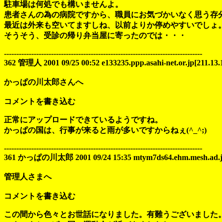
駐車場は何処でも構いませんよ。
患者さんの為の病院ですから、職員にお気づかいなく思う存
最近は外来も空いてますしね、以前よりか停めやすいでしょ
そうそう、受診の帰り弁当屋に寄ったのでは・・・
--------------------------------------------------------------------------------
362 管理人 2001 09/25 00:52 e133235.ppp.asahi-net.or.jp[211.13.
かっぱの川太郎さんへ
コメントを書き込む
正常にアップロードできているようですね。
かっぱの国は、行事が来ると雨が多いですからねぇ(^_^;)
--------------------------------------------------------------------------------
361 かっぱの川太郎 2001 09/24 15:35 mtym7ds64.ehm.mesh.ad.jp[
管理人さまへ
コメントを書き込む
この間から色々とお世話になりました。有難うございました