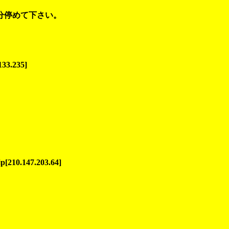
分停めて下さい。
。
133.235]
210.147.203.64]
。