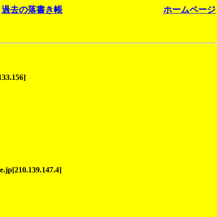
過去の落書き帳
ホームページ
133.156]
jp[210.139.147.4]