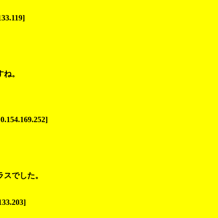
133.119]
すね。
0.154.169.252]
ラスでした。
133.203]