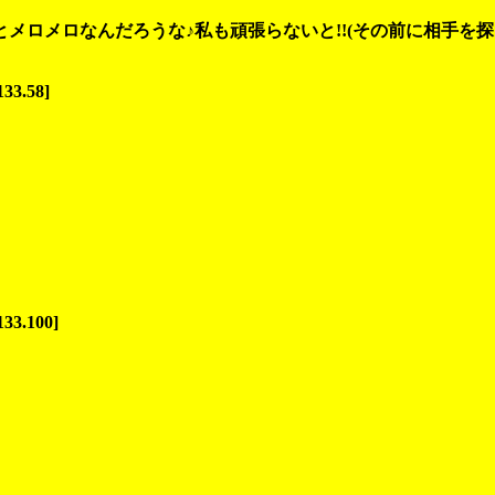
ロメロなんだろうな♪私も頑張らないと!!(その前に相手を探さ
133.58]
133.100]