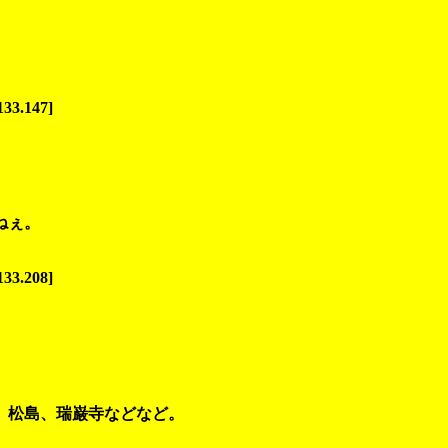
133.147]
ねぇ。
133.208]
、松島、瑞巌寺などなど。