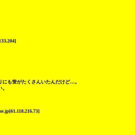
133.204]
りにも蛍がたくさんいたんだけど…。
い。
.jp[61.118.216.73]