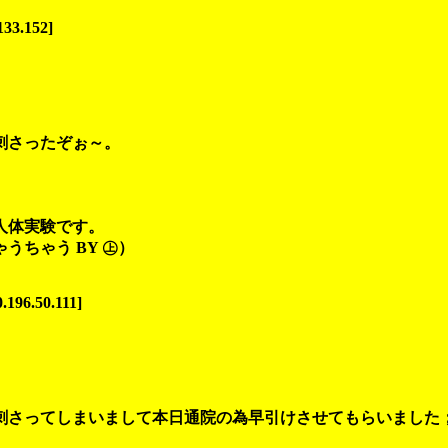
133.152]
刺さったぞぉ～。
。
人体実験です。
ちゃう BY ㊤）
196.50.111]
刺さってしまいまして本日通院の為早引けさせてもらいました