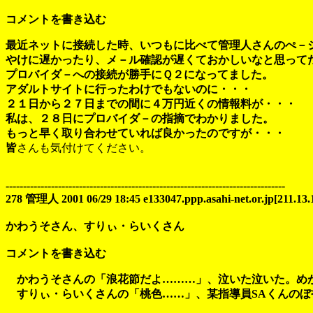
コメントを書き込む
最近ネットに接続した時、いつもに比べて管理人さんのぺ－
やけに遅かったり、メ－ル確認が遅くておかしいなと思って
プロバイダ－への接続が勝手にＱ２になってました。
アダルトサイトに行ったわけでもないのに・・・
２１日から２７日までの間に４万円近くの情報料が・・・
私は、２８日にプロバイダ－の指摘でわかりました。
もっと早く取り合わせていれば良かったのですが・・・
皆
さんも気付けてください。
--------------------------------------------------------------------------------
278 管理人 2001 06/29 18:45 e133047.ppp.asahi-net.or.jp[211.13.
かわうそさん、すりぃ・らいくさん
コメントを書き込む
かわうそさんの「浪花節だよ………」、泣いた泣いた。めが
すりぃ・らいくさんの「桃色……」、某指導員SAくんのぼ