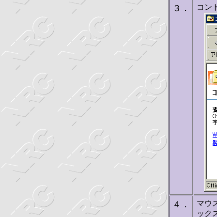
コン
３．
マウス
４．
ック