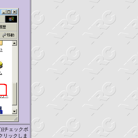
。
)]チェックボ
をクリックしま