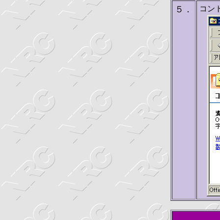
５．
コン