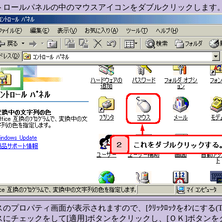
トロールパネルの中のマウスアイコンをダブルクリックします
のプロパティ画面が表示されますので、[ｸﾘｯｸﾛｯｸをｵﾝにする(T
スにチェックをして[適用]ボタンをクリックし、[ＯＫ]ボタン