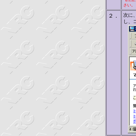
さい。
次に
２．
し、