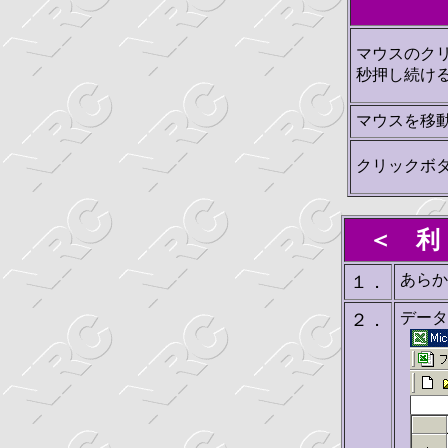
マウスのク
秒押し続け
マウスを移
クリックボ
＜ 利
あらか
１．
データ
２．