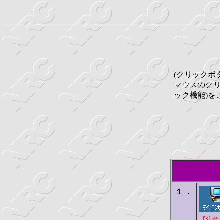
(クリックボ
マウスのク
ック機能)を
１．
【注意