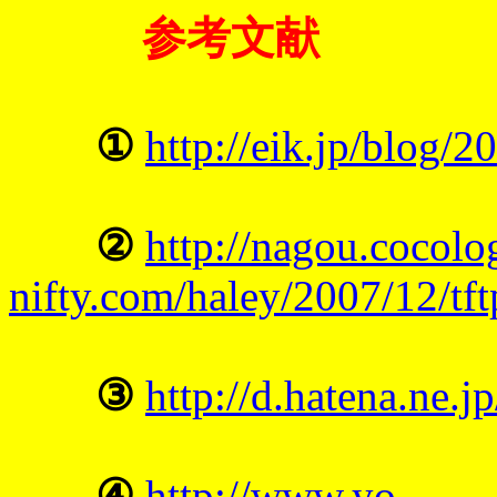
参考文献
①
http://eik.jp/blog/2
②
http://nagou.cocolo
nifty.com/haley/2007/12/tf
③
http://d.hatena.ne.
④
http://www.yo-