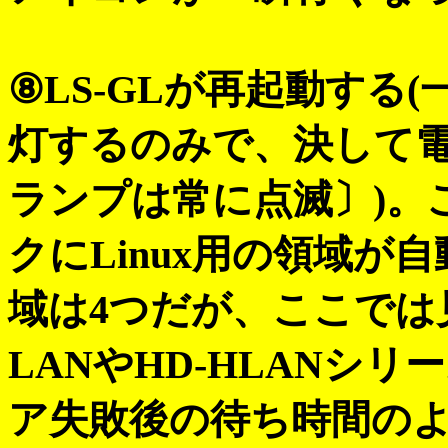
⑧
LS-GLが再起動する
灯するのみで、決して
ランプは常に点滅〕)。
クにLinux用の領域が
域は4つだが、ここでは
LANやHD-HLANシ
ア失敗後の待ち時間のよ